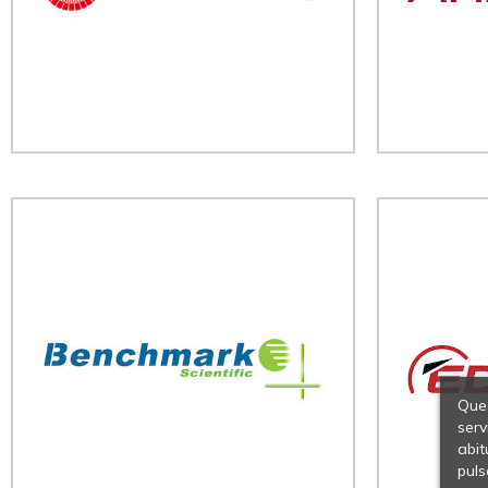
Ques
serv
abit
puls