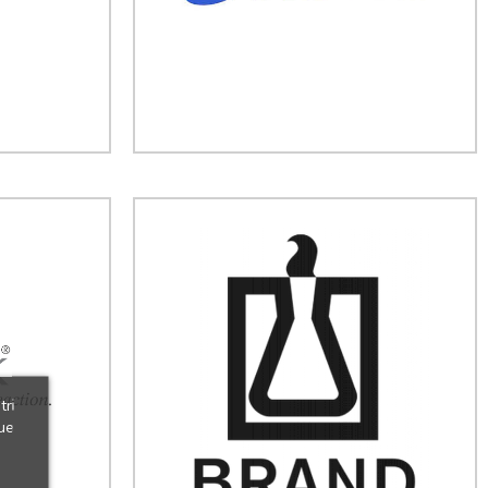
tri
ue