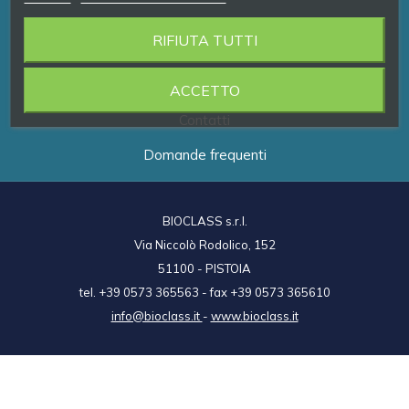
RIFIUTA TUTTI
Prodotti
Brand
ACCETTO
Contatti
Domande frequenti
BIOCLASS s.r.l.
Via Niccolò Rodolico, 152
51100 - PISTOIA
tel. +39 0573 365563 - fax +39 0573 365610
info@bioclass.it
-
www.bioclass.it