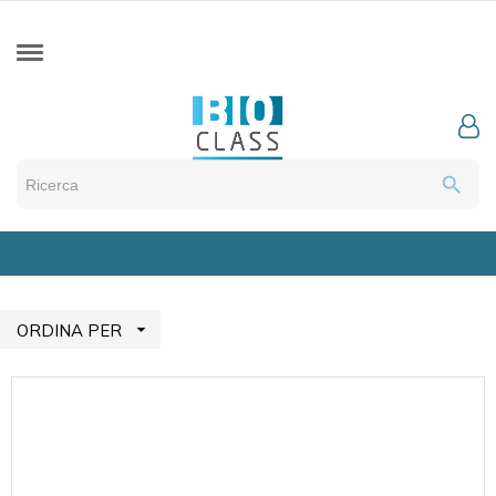
search

ORDINA PER