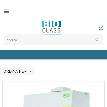
search

ORDINA PER