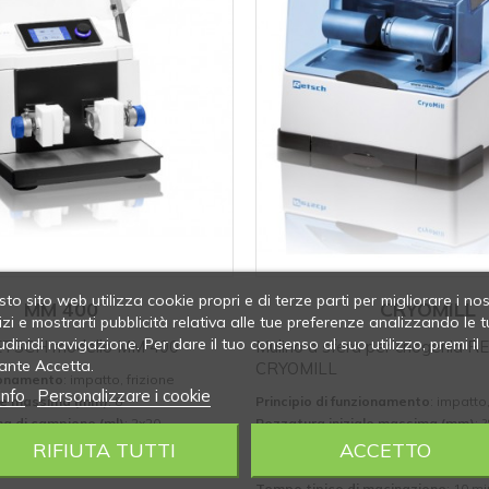
to sito web utilizza cookie propri e di terze parti per migliorare i nos
MM 400
CRYOMILL
izi e mostrarti pubblicità relativa alle tue preferenze analizzando le t
udinidi navigazione. Per dare il tuo consenso al suo utilizzo, premi il
RETSCH modello MM 400
Mulino a sfera per criogenia 
ante Accetta.
CRYOMILL
zionamento
: impatto, frizione
info
Personalizzare i cookie
ale massima (mm)
: 8
Principio di funzionamento
: impatto,
a di campione (ml)
: 2x20
Pezzatura iniziale massima (mm)
: 
tenibile (µm)
: 5
Quantità massima di campione (ml
RIFIUTA TUTTI
ACCETTO
 macinazione
: 30÷120 s
Finezza finale ottenibile (µm)
: ~5
Tempo tipico di macinazione
: 10 mi