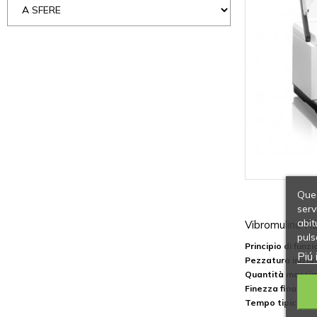
Ques
serv
abit
Vibromulino 
puls
Principio di fun
Piú 
Pezzatura inizi
Quantità massim
Finezza finale ot
Tempo tipico di