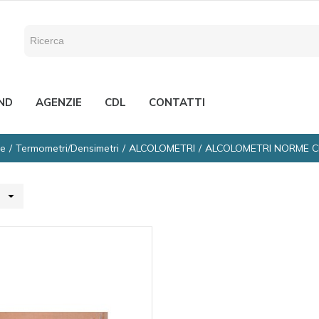
ND
AGENZIE
CDL
CONTATTI
e
Termometri/Densimetri
ALCOLOMETRI
ALCOLOMETRI NORME C
