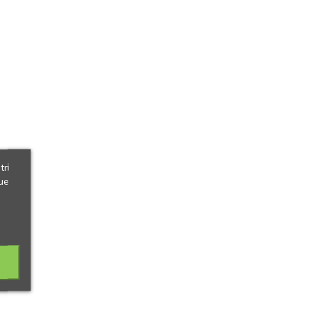
tri
ue