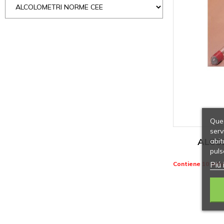
Ques
serv
ALCOL
abit
puls
Piú 
Contiene 10 artic