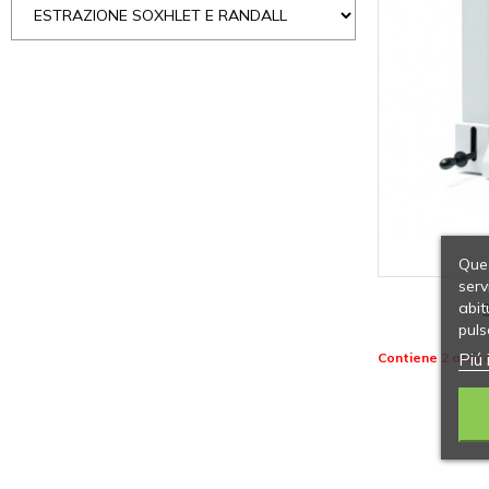
Ques
serv
abit
puls
Piú 
Contiene 2 artico