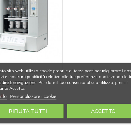
to sito web utilizza cookie propri e di terze parti per migliorare i nos
izi e mostrarti pubblicità relativa alle tue preferenze analizzando le t
SERIE SER 148
udinidi navigazione. Per dare il tuo consenso al suo utilizzo, premi il
ante Accetta.
info
Personalizzare i cookie
li
RIFIUTA TUTTI
ACCETTO