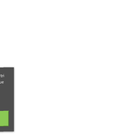
tri
ue