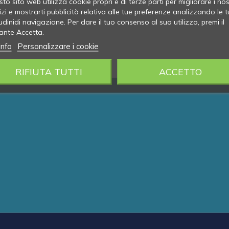
to sito web utilizza cookie propri e di terze parti per migliorare i nos
izi e mostrarti pubblicità relativa alle tue preferenze analizzando le t
udinidi navigazione. Per dare il tuo consenso al suo utilizzo, premi il
ante Accetta.
info
Personalizzare i cookie
RIFIUTA TUTTI
ACCETTO