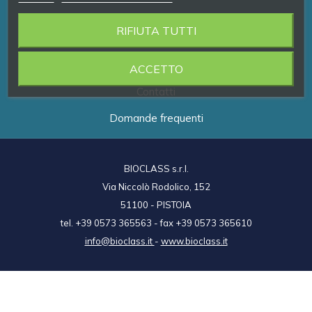
RIFIUTA TUTTI
Prodotti
Brand
ACCETTO
Contatti
Domande frequenti
BIOCLASS s.r.l.
Via Niccolò Rodolico, 152
51100 - PISTOIA
tel. +39 0573 365563 - fax +39 0573 365610
info@bioclass.it
-
www.bioclass.it