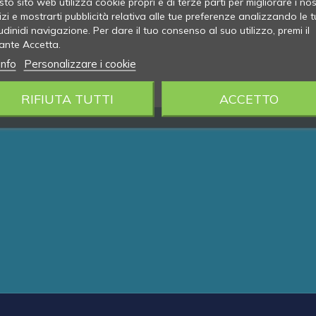
to sito web utilizza cookie propri e di terze parti per migliorare i nos
izi e mostrarti pubblicità relativa alle tue preferenze analizzando le t
udinidi navigazione. Per dare il tuo consenso al suo utilizzo, premi il
ante Accetta.
info
Personalizzare i cookie
RIFIUTA TUTTI
ACCETTO