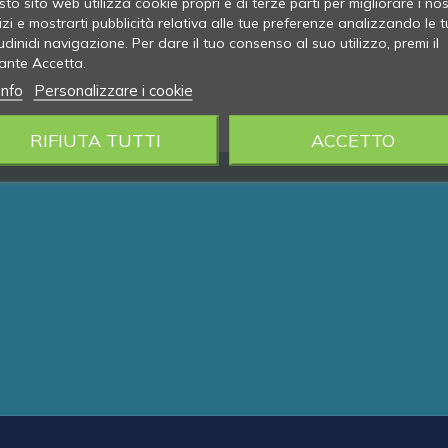
to sito web utilizza cookie propri e di terze parti per migliorare i nos
izi e mostrarti pubblicità relativa alle tue preferenze analizzando le t
udinidi navigazione. Per dare il tuo consenso al suo utilizzo, premi il
ante Accetta.
info
Personalizzare i cookie
RIFIUTA TUTTI
ACCETTO