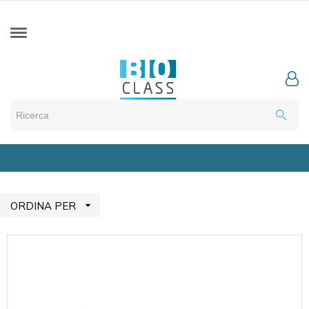
search

ORDINA PER