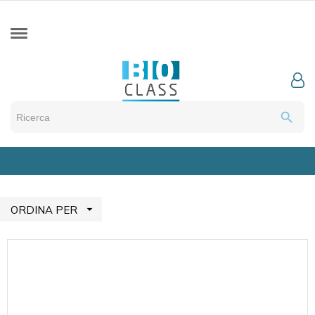
search

ORDINA PER