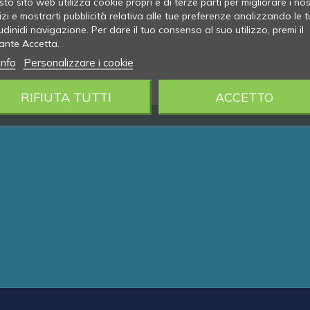
to sito web utilizza cookie propri e di terze parti per migliorare i nos
izi e mostrarti pubblicità relativa alle tue preferenze analizzando le t
udinidi navigazione. Per dare il tuo consenso al suo utilizzo, premi il
ante Accetta.
info
Personalizzare i cookie
RIFIUTA TUTTI
ACCETTO