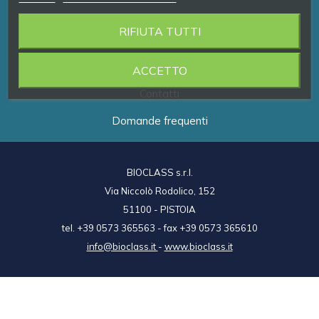
RIFIUTA TUTTI
Prodotti
Brand
ACCETTO
Contatti
Domande frequenti
BIOCLASS s.r.l.
Via Niccolò Rodolico, 152
51100 - PISTOIA
tel. +39 0573 365563 - fax +39 0573 365610
info@bioclass.it
-
www.bioclass.it