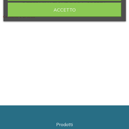
DETERMINAZIONE FIBRA GREZZA
ACCETTO
Contiene 2 articoli
Prodotti