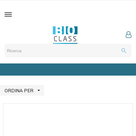
search

ORDINA PER