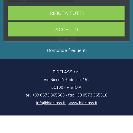
RIFIUTA TUTTI
Prodotti
Brand
ACCETTO
Contatti
Domande frequenti
BIOCLASS s.r.l.
Via Niccolò Rodolico, 152
51100 - PISTOIA
tel. +39 0573 365563 - fax +39 0573 365610
info@bioclass.it
-
www.bioclass.it