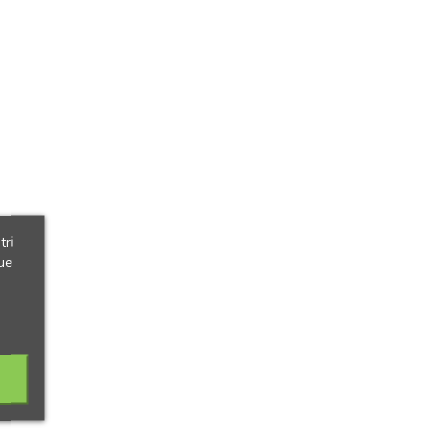
tri
ue