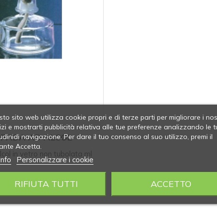
to sito web utilizza cookie propri e di terze parti per migliorare i nos
izi e mostrarti pubblicità relativa alle tue preferenze analizzando le t
PADA AD ALCOL
udinidi navigazione. Per dare il tuo consenso al suo utilizzo, premi il
ante Accetta.
ol in vetro non tubolata ml
info
Personalizzare i cookie
00
RIFIUTA TUTTI
ACCETTO