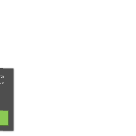
tri
ue