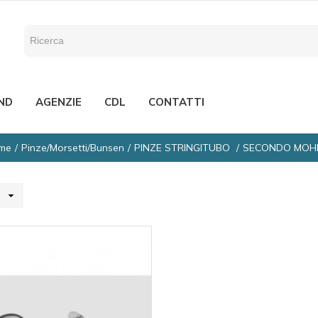
ND
AGENZIE
CDL
CONTATTI
me
Pinze/Morsetti/Bunsen
PINZE STRINGITUBO
SECONDO MOH
