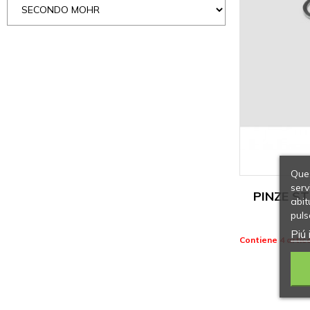
Ques
serv
PINZE S
abit
puls
Piú 
Contiene 4 artico