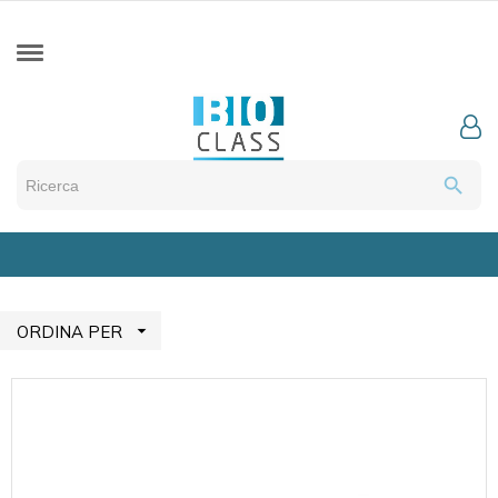
search

ORDINA PER