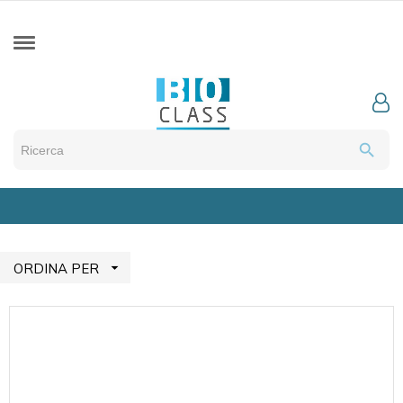
search

ORDINA PER