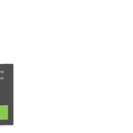
tri
ue