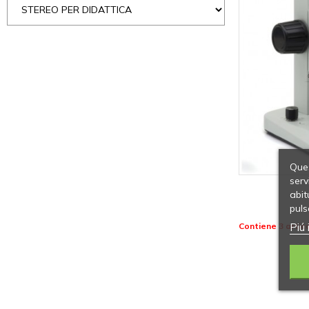
Ques
serv
abit
puls
Piú 
Contiene 3 artico