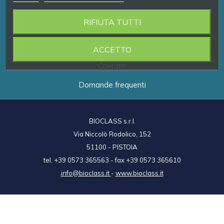
RIFIUTA TUTTI
Prodotti
Brand
ACCETTO
Contatti
Domande frequenti
BIOCLASS s.r.l.
Via Niccolò Rodolico, 152
51100 - PISTOIA
tel. +39 0573 365563 - fax +39 0573 365610
info@bioclass.it
-
www.bioclass.it