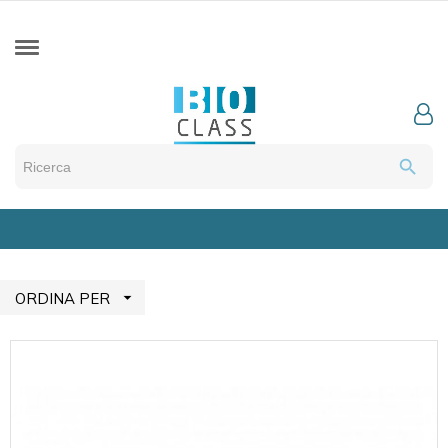
search

ORDINA PER