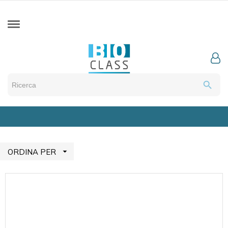
search

ORDINA PER