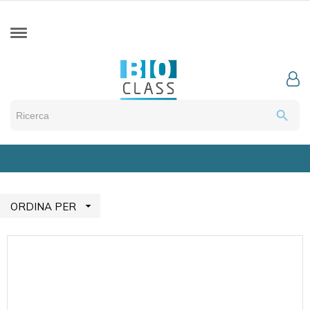
search

ORDINA PER