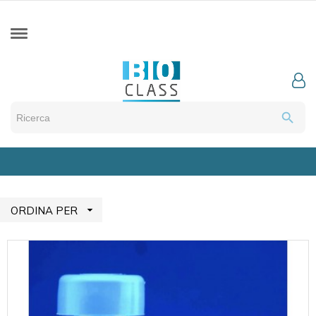
search

ORDINA PER