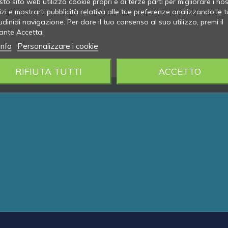
to sito web utilizza cookie propri e di terze parti per migliorare i nos
izi e mostrarti pubblicità relativa alle tue preferenze analizzando le t
udinidi navigazione. Per dare il tuo consenso al suo utilizzo, premi il
ante Accetta.
info
Personalizzare i cookie
RIFIUTA TUTTI
ACCETTO