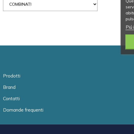
Ques
serv
abit
puls
Piú 
Prodotti
Brand
Contatti
Domande frequenti