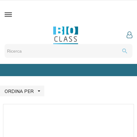
search

ORDINA PER