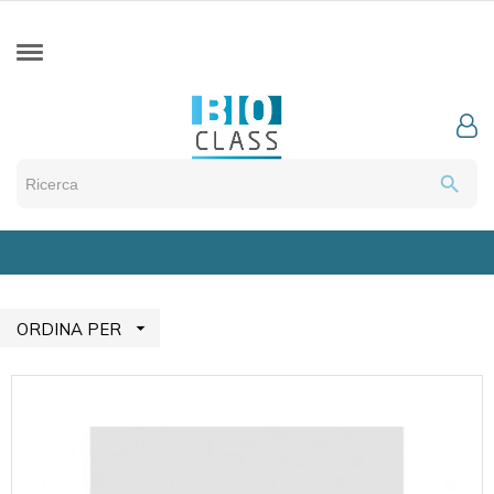
search

ORDINA PER