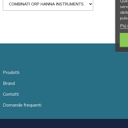
Ques
serv
abit
puls
Piú 
Prodotti
Brand
Contatti
Domande frequenti