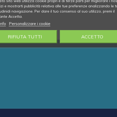
to sito web utilizza cookie propri e di terze parti per migliorare i nos
izi e mostrarti pubblicità relativa alle tue preferenze analizzando le t
udinidi navigazione. Per dare il tuo consenso al suo utilizzo, premi il
ante Accetta.
info
Personalizzare i cookie
RIFIUTA TUTTI
ACCETTO