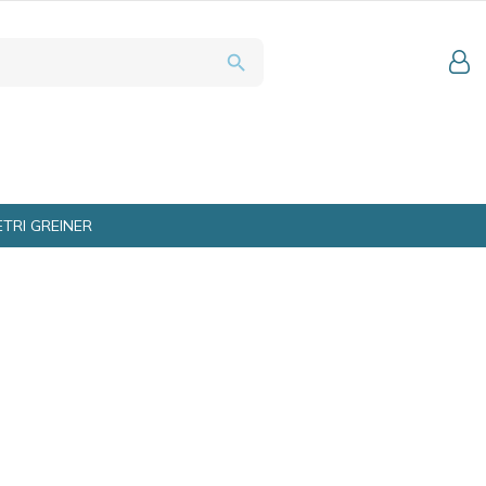
search
ETRI GREINER