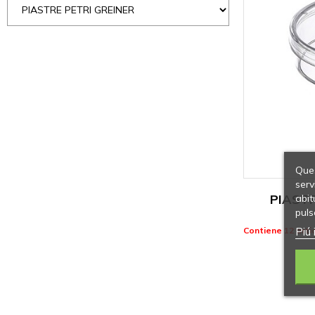
Ques
serv
PIASTR
abit
puls
Piú 
Contiene 12 artic