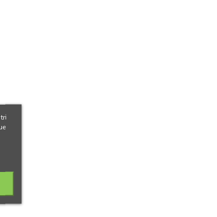
tri
ue