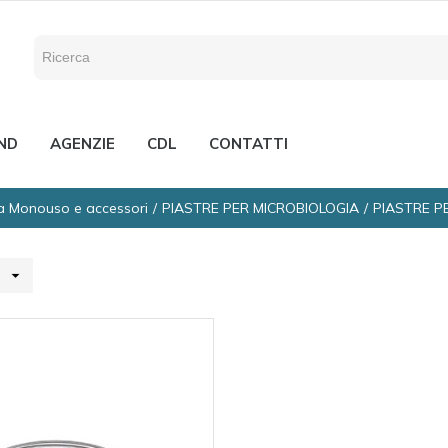
ND
AGENZIE
CDL
CONTATTI
ca Monouso e accessori
PIASTRE PER MICROBIOLOGIA
PIASTRE P
