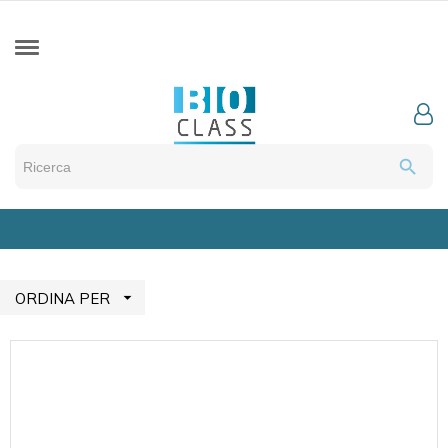
search

ORDINA PER