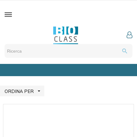
search

ORDINA PER