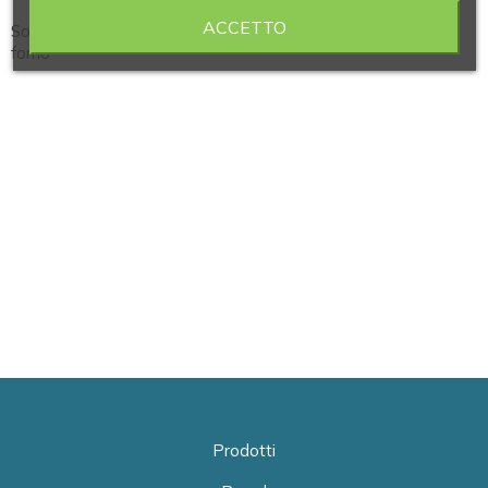
ACCETTO
Sostegno per filtrare ad anelli opposti in acciaio verniciato a
forno
Prodotti