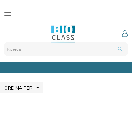
search

ORDINA PER