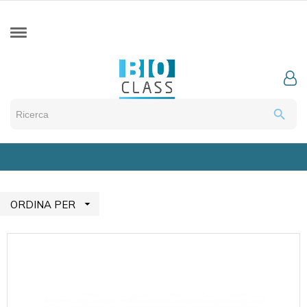
search

ORDINA PER