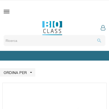
search

ORDINA PER