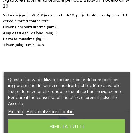
Agitatore movimento orbitale per CO2 BIOSAN modello CPS-
20
Velocità (rpm)
: 50÷250 (incremento di 10 rpm)velocità max dipende dal
carico e forma contenitore
Dimensioni piattaforma (mm)
: -
Ampiezza oscillazione (mm)
: 20
Portata massima (kg)
: 3
Timer (min)
: 1 min- 96 h
Questo sito web utilizza cookie propri e di terze parti per
migliorare i nostri servizi e mostrarti pubblicità relativa alle
tue preferenze analizzando le tue abitudinidi navigazione.
Per dare il tuo consenso al suo utilizzo, premi il pulsante
Accetta.
Piú info
Personalizzare i cookie
RIFIUTA TUTTI