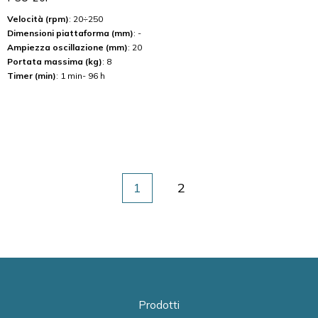
Velocità (rpm)
: 20÷250
Dimensioni piattaforma (mm)
: -
Ampiezza oscillazione (mm)
: 20
Portata massima (kg)
: 8
Timer (min)
: 1 min- 96 h
1
2
Prodotti