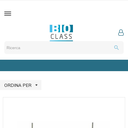
search

ORDINA PER