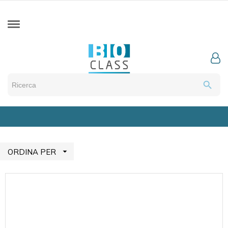
search

ORDINA PER