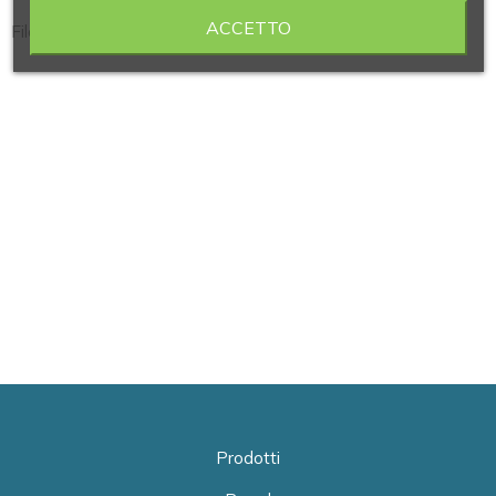
ACCETTO
Filo di platino montato su bacchetta di vetro
Prodotti