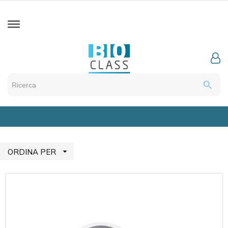
search

ORDINA PER