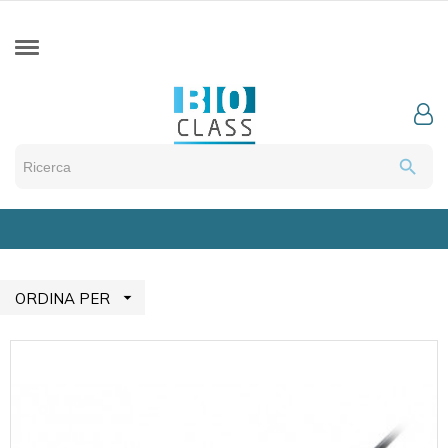
search

ORDINA PER