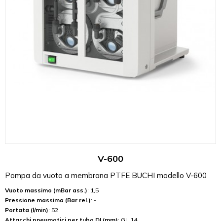
V-600
Pompa da vuoto a membrana PTFE BUCHI modello V-600
Vuoto massimo (mBar ass.)
: 1,5
Pressione massima (Bar rel.)
: -
Portata (l/min)
: 52
Attacchi pneumatici per tubo DI (mm)
: GL 14