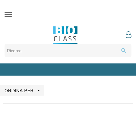
search

ORDINA PER