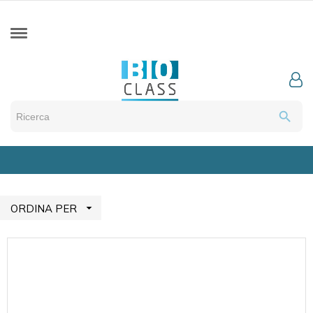
search

ORDINA PER