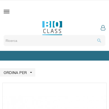
search

ORDINA PER