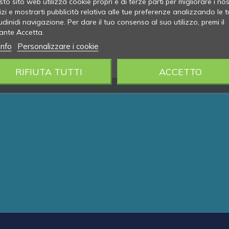
to sito web utilizza cookie propri e di terze parti per migliorare i nos
izi e mostrarti pubblicità relativa alle tue preferenze analizzando le t
udinidi navigazione. Per dare il tuo consenso al suo utilizzo, premi il
ante Accetta.
info
Personalizzare i cookie
RIFIUTA TUTTI
ACCETTO