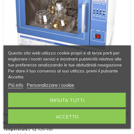
Questo sito web utilizza cookie propri e di terze parti per
migliorare i nostri servizi e mostrarti pubblicità relativa alle
tue preferenze analizzando le tue abitudinidi navigazione.
Per dare il tuo consenso al suo utilizzo, premi il pulsante
Accetta.
Piú info
Personalizzare i cookie
RIFIUTA TUTTI
ES-20/60
Incubatore con agitazione orbitale BIOSAN modello ES20/60
ACCETTO
Volume (l)
: -
Temperatura (° C)
: +25÷+80