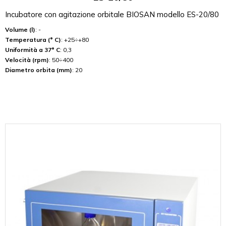
Incubatore con agitazione orbitale BIOSAN modello ES-20/80
Volume (l)
: -
Temperatura (° C)
: +25÷+80
Uniformità a 37° C
: 0,3
Velocità (rpm)
: 50÷400
Diametro orbita (mm)
: 20