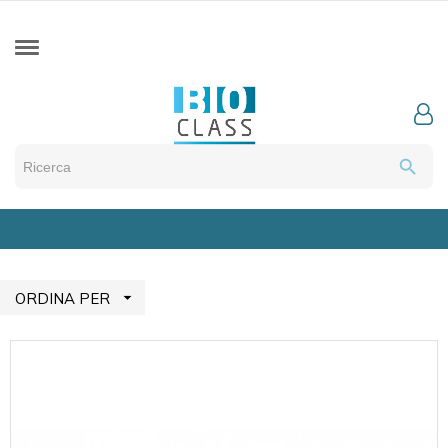
search

ORDINA PER