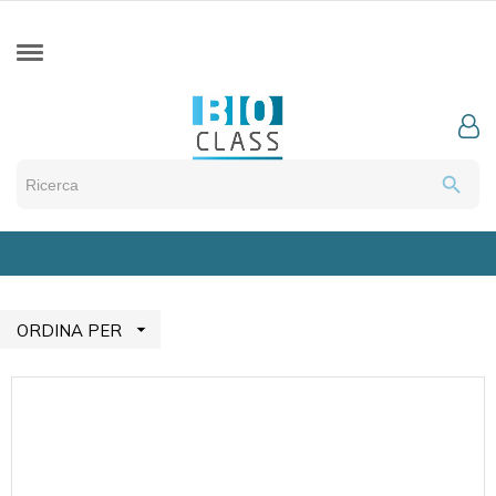
search

ORDINA PER