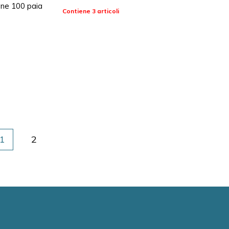
one 100 paia
Contiene 3 articoli
1
2