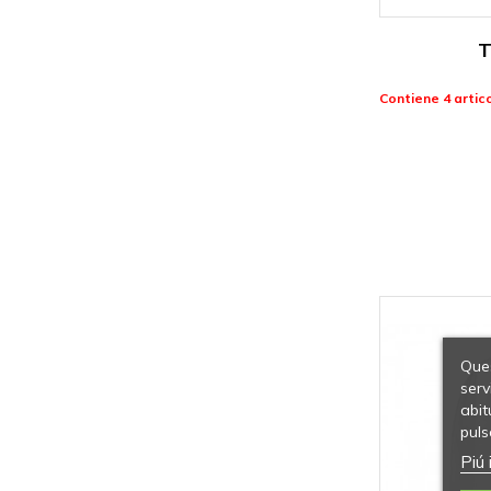
T
Contiene 4 artico
Ques
serv
abit
puls
Piú 