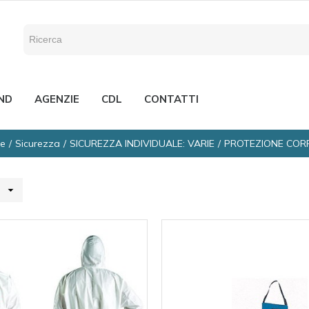
ND
AGENZIE
CDL
CONTATTI
e
Sicurezza
SICUREZZA INDIVIDUALE: VARIE
PROTEZIONE COR
