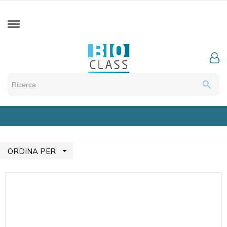
search

ORDINA PER