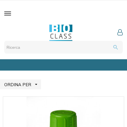
search

ORDINA PER